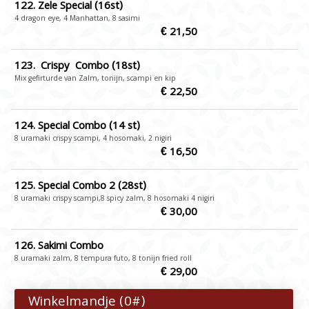
122. Zele Special (16st)
4 dragon eye, 4 Manhattan, 8 sasimi
€ 21,50
123. Crispy Combo (18st)
Mix gefirturde van Zalm, tonijn, scampi en kip
€ 22,50
124. Special Combo (14 st)
8 uramaki crispy scampi, 4 hosomaki, 2 nigiri
€ 16,50
125. Special Combo 2 (28st)
8 uramaki crispy scampi,8 spicy zalm, 8 hosomaki 4 nigiri
€ 30,00
126. Sakimi Combo
8 uramaki zalm, 8 tempura futo, 8 tonijn fried roll
€ 29,00
Winkelmandje (
0
#)