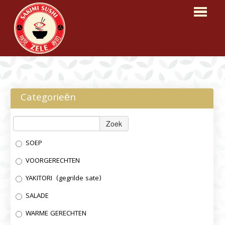
HOME
BESTELLEN
Categorieën
MENU
Zoek
RESERVEREN
SOEP
OVER ONS
VOORGERECHTEN
LOGIN
YAKITORI (gegrilde sate)
CONTACT
SALADE
WARME GERECHTEN